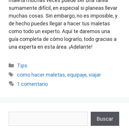
maleta muchas veces puede ser una tarea
sumamente difícil, en especial si planeas llevar
muchas cosas. Sin embargo, no es imposible, y
de hecho puedes llegar a hacer tus maletas
como todo un experto. Aquí te daremos una
guía completa de cómo lograrlo, todo gracias a
una experta en esta área. ¡Adelante!
Categorías
Tips
Etiquetas
como hacer maletas
,
equipaje
,
viajar
1 comentario
Buscar
Buscar