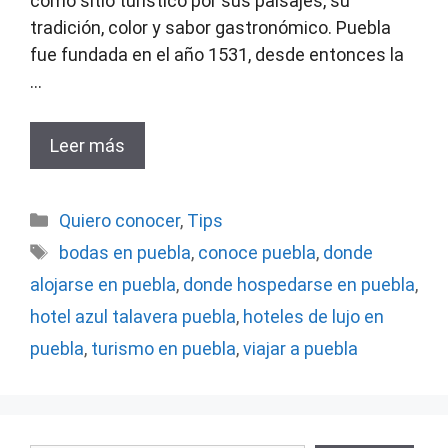
como sitio turístico por sus paisajes, su
tradición, color y sabor gastronómico. Puebla
fue fundada en el año 1531, desde entonces la
…
Leer más
Categorías
Quiero conocer
,
Tips
Etiquetas
bodas en puebla
,
conoce puebla
,
donde
alojarse en puebla
,
donde hospedarse en puebla
,
hotel azul talavera puebla
,
hoteles de lujo en
puebla
,
turismo en puebla
,
viajar a puebla