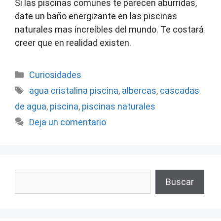
Si las piscinas comunes te parecen aburridas,
date un baño energizante en las piscinas
naturales mas increíbles del mundo. Te costará
creer que en realidad existen.
Categorías
Curiosidades
Etiquetas
agua cristalina piscina
,
albercas
,
cascadas
de agua
,
piscina
,
piscinas naturales
Deja un comentario
Buscar
Buscar