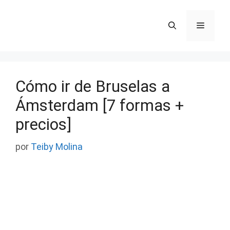
Saltar
al
Menú
contenido
Cómo ir de Bruselas a
Ámsterdam [7 formas +
precios]
por
Teiby Molina