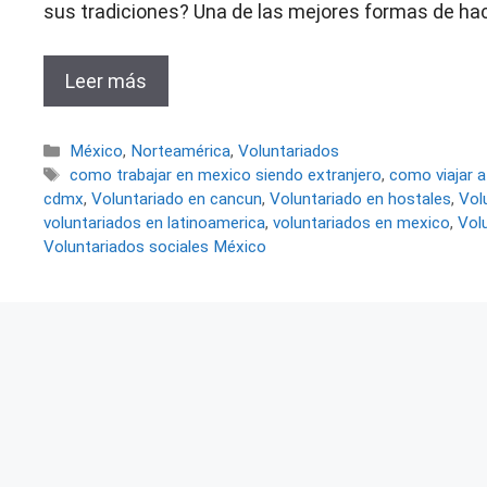
sus tradiciones? Una de las mejores formas de hacer
Leer más
Categorías
México
,
Norteamérica
,
Voluntariados
Etiquetas
como trabajar en mexico siendo extranjero
,
como viajar 
cdmx
,
Voluntariado en cancun
,
Voluntariado en hostales
,
Vol
voluntariados en latinoamerica
,
voluntariados en mexico
,
Vol
Voluntariados sociales México