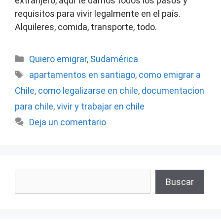
extranjero, aquí te damos todos los pasos y
requisitos para vivir legalmente en el país.
Alquileres, comida, transporte, todo.
Categorías
Quiero emigrar
,
Sudamérica
Etiquetas
apartamentos en santiago
,
como emigrar a
Chile
,
como legalizarse en chile
,
documentacion
para chile
,
vivir y trabajar en chile
Deja un comentario
Buscar
Buscar