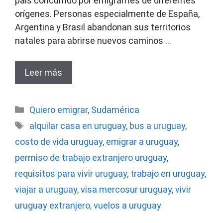
país concurrido por emigrantes de diferentes
orígenes. Personas especialmente de España,
Argentina y Brasil abandonan sus territorios
natales para abrirse nuevos caminos …
Leer más
Categorías
Quiero emigrar
,
Sudamérica
Etiquetas
alquilar casa en uruguay
,
bus a uruguay
,
costo de vida uruguay
,
emigrar a uruguay
,
permiso de trabajo extranjero uruguay
,
requisitos para vivir uruguay
,
trabajo en uruguay
,
viajar a uruguay
,
visa mercosur uruguay
,
vivir
uruguay extranjero
,
vuelos a uruguay