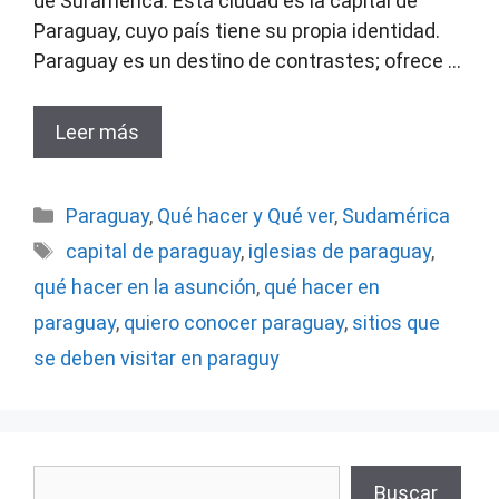
de Suramérica. Esta ciudad es la capital de
Paraguay, cuyo país tiene su propia identidad.
Paraguay es un destino de contrastes; ofrece …
Leer más
Categorías
Paraguay
,
Qué hacer y Qué ver
,
Sudamérica
Etiquetas
capital de paraguay
,
iglesias de paraguay
,
qué hacer en la asunción
,
qué hacer en
paraguay
,
quiero conocer paraguay
,
sitios que
se deben visitar en paraguy
Buscar
Buscar