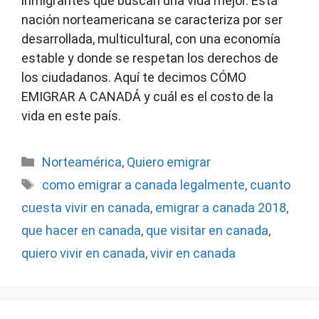
inmigrantes que buscan una vida mejor. Esta
nación norteamericana se caracteriza por ser
desarrollada, multicultural, con una economía
estable y donde se respetan los derechos de
los ciudadanos. Aquí te decimos CÓMO
EMIGRAR A CANADÁ y cuál es el costo de la
vida en este país.
Categorías
Norteamérica
,
Quiero emigrar
Etiquetas
como emigrar a canada legalmente
,
cuanto
cuesta vivir en canada
,
emigrar a canada 2018
,
que hacer en canada
,
que visitar en canada
,
quiero vivir en canada
,
vivir en canada