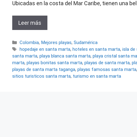
Ubicadas en la costa del Mar Caribe, tienen una bel
Leer más
Categorías
Colombia
,
Mejores playas
,
Sudamérica
Etiquetas
hopedaje en santa marta
,
hoteles en santa marta
,
isla de
santa marta
,
playa blanca santa marta
,
playa cristal santa m
marta
,
playas bonitas santa marta
,
playas de santa marta
,
pl
playas de santa marta taganga
,
playas famosas santa marta
sitios turisticos santa marta
,
turismo en santa marta