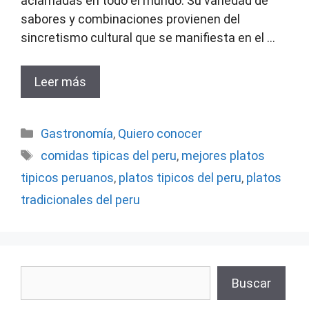
aclamadas en todo el mundo. Su variedad de
sabores y combinaciones provienen del
sincretismo cultural que se manifiesta en el …
Leer más
Categorías
Gastronomía
,
Quiero conocer
Etiquetas
comidas tipicas del peru
,
mejores platos
tipicos peruanos
,
platos tipicos del peru
,
platos
tradicionales del peru
Buscar
Buscar