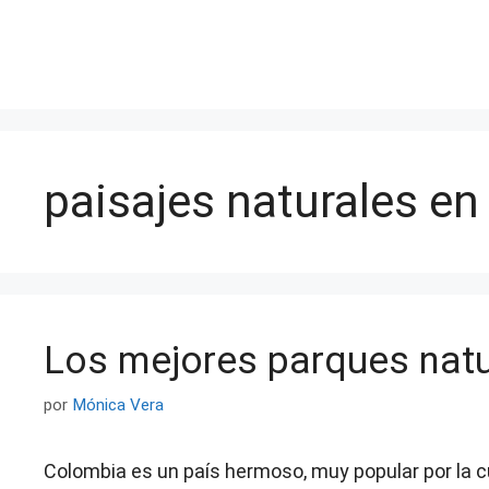
Saltar
al
contenido
paisajes naturales e
Los mejores parques nat
por
Mónica Vera
Colombia es un país hermoso, muy popular por la cu