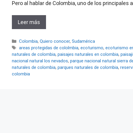
Pero al hablar de Colombia, uno de los principales 
Leer más
Categorías
Colombia
,
Quiero conocer
,
Sudamérica
Etiquetas
areas protegidas de cololmbia
,
ecoturismo
,
ecoturismo e
naturales de colombia
,
paisajes naturales en colombia
,
paisa
nacional natural los nevados
,
parque nacional natural sierra 
naturales de colombia
,
parques naturales de colombia
,
reserv
colombia