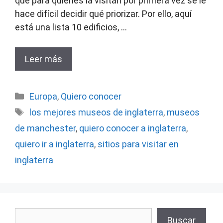
que para quienes la visitan por primera vez se le
hace difícil decidir qué priorizar. Por ello, aquí
está una lista 10 edificios, …
Leer más
Categorías
Europa
,
Quiero conocer
Etiquetas
los mejores museos de inglaterra
,
museos
de manchester
,
quiero conocer a inglaterra
,
quiero ir a inglaterra
,
sitios para visitar en
inglaterra
Buscar
Buscar