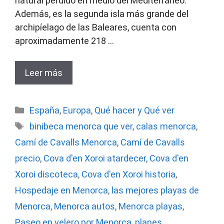
natural perdido en medio del Mediterráneo.
Además, es la segunda isla más grande del
archipíelago de las Baleares, cuenta con
aproximadamente 218 …
Leer más
Categorías
España
,
Europa
,
Qué hacer y Qué ver
Etiquetas
binibeca menorca que ver
,
calas menorca
,
Camí de Cavalls Menorca
,
Camí de Cavalls
precio
,
Cova d'en Xoroi atardecer
,
Cova d'en
Xoroi discoteca
,
Cova d'en Xoroi historia
,
Hospedaje en Menorca
,
las mejores playas de
Menorca
,
Menorca autos
,
Menorca playas
,
Paseo en velero por Menorca
,
planes