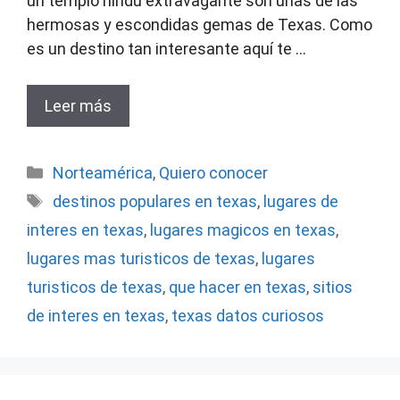
un templo hindú extravagante son unas de las
hermosas y escondidas gemas de Texas. Como
es un destino tan interesante aquí te …
Leer más
Categorías
Norteamérica
,
Quiero conocer
Etiquetas
destinos populares en texas
,
lugares de
interes en texas
,
lugares magicos en texas
,
lugares mas turisticos de texas
,
lugares
turisticos de texas
,
que hacer en texas
,
sitios
de interes en texas
,
texas datos curiosos