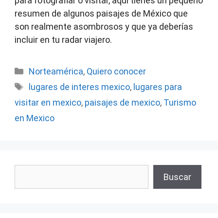
para fotografiar o visitar, aquí tienes un pequeño
resumen de algunos paisajes de México que
son realmente asombrosos y que ya deberías
incluir en tu radar viajero.
Categorías
Norteamérica
,
Quiero conocer
Etiquetas
lugares de interes mexico
,
lugares para
visitar en mexico
,
paisajes de mexico
,
Turismo
en Mexico
Buscar
Buscar