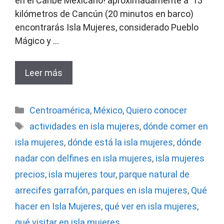
en el Caribe Mexicano! aproximadamente a 13
kilómetros de Cancún (20 minutos en barco)
encontrarás Isla Mujeres, considerado Pueblo
Mágico y …
Leer más
Categorías
Centroamérica
,
México
,
Quiero conocer
Etiquetas
actividades en isla mujeres
,
dónde comer en
isla mujeres
,
dónde está la isla mujeres
,
dónde
nadar con delfines en isla mujeres
,
isla mujeres
precios
,
isla mujeres tour
,
parque natural de
arrecifes garrafón
,
parques en isla mujeres
,
Qué
hacer en Isla Mujeres
,
qué ver en isla mujeres
,
qué visitar en isla mujeres