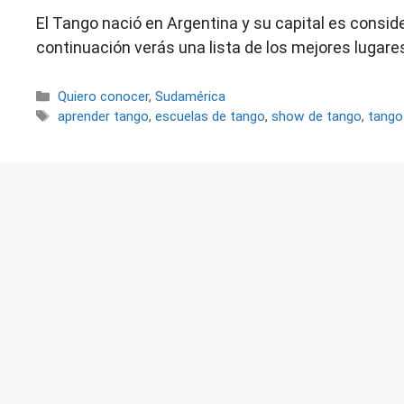
El Tango nació en Argentina y su capital es consider
continuación verás una lista de los mejores lugar
Categorías
Quiero conocer
,
Sudamérica
Etiquetas
aprender tango
,
escuelas de tango
,
show de tango
,
tango