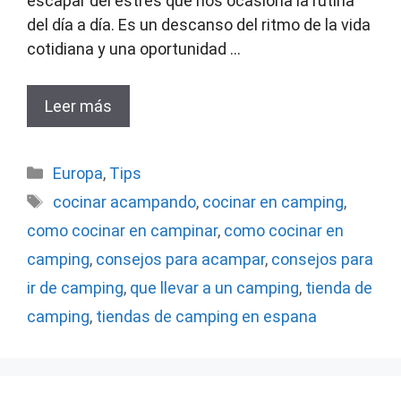
escapar del estrés que nos ocasiona la rutina
del día a día. Es un descanso del ritmo de la vida
cotidiana y una oportunidad …
Leer más
Categorías
Europa
,
Tips
Etiquetas
cocinar acampando
,
cocinar en camping
,
como cocinar en campinar
,
como cocinar en
camping
,
consejos para acampar
,
consejos para
ir de camping
,
que llevar a un camping
,
tienda de
camping
,
tiendas de camping en espana