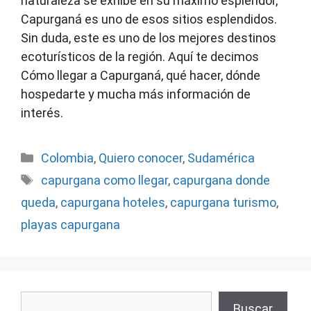
naturaleza se exhibe en su máximo esplendor,
Capurganá es uno de esos sitios esplendidos.
Sin duda, este es uno de los mejores destinos
ecoturísticos de la región. Aquí te decimos
Cómo llegar a Capurganá, qué hacer, dónde
hospedarte y mucha más información de
interés.
Categorías
Colombia
,
Quiero conocer
,
Sudamérica
Etiquetas
capurgana como llegar
,
capurgana donde
queda
,
capurgana hoteles
,
capurgana turismo
,
playas capurgana
Buscar
Buscar