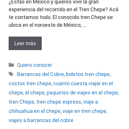
¿Estás en México y quieres vivir la gran
experiencia del recorrido en el Tren Chepe? Acá
te contamos todo. El conocido tren Chepe se
ubica en el noroeste de México; …
Leer más
Categorías
Quiero conocer
Etiquetas
Barrancas del Cobre
,
boletos tren chepe
,
costos tren chepe
,
cuanto cuesta viajar en el
chepe
,
el chepe
,
paquetes de viajes en el chepe
,
tren Chepe
,
tren chepe express
,
viaje a
chihuahua en el chepe
,
viaje en tren chepe
,
viajes a barrancas del cobre