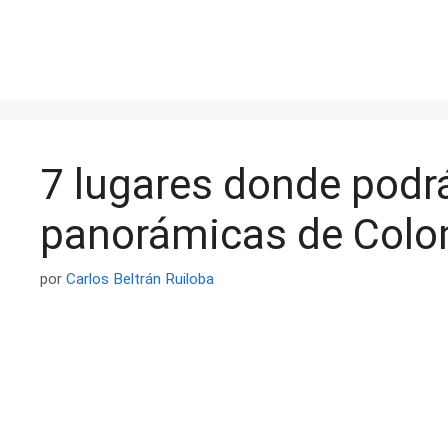
Saltar
al
contenido
7 lugares donde podrá
panorámicas de Col
por
Carlos Beltrán Ruiloba